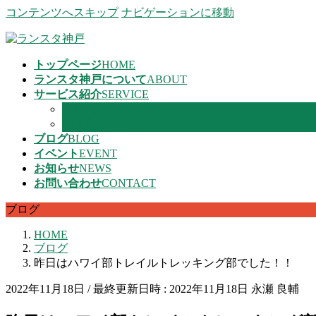
コンテンツへスキップ
ナビゲーションに移動
トップページ
HOME
ランスタ神戸について
ABOUT
サービス紹介
SERVICE
企業向けサービス
個人向けサービス
ブログ
BLOG
イベント
EVENT
お知らせ
NEWS
お問い合わせ
CONTACT
ブログ
HOME
ブログ
昨日はハワイ部トレイルトレッキング部でした！！
2022年11月18日
/ 最終更新日時 :
2022年11月18日
永瀬 良輔