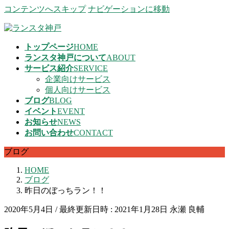
コンテンツへスキップ
ナビゲーションに移動
トップページ
HOME
ランスタ神戸について
ABOUT
サービス紹介
SERVICE
企業向けサービス
個人向けサービス
ブログ
BLOG
イベント
EVENT
お知らせ
NEWS
お問い合わせ
CONTACT
ブログ
HOME
ブログ
昨日のぼっちラン！！
2020年5月4日
/ 最終更新日時 :
2021年1月28日
永瀬 良輔