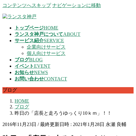
コンテンツへスキップ
ナビゲーションに移動
トップページ
HOME
ランスタ神戸について
ABOUT
サービス紹介
SERVICE
企業向けサービス
個人向けサービス
ブログ
BLOG
イベント
EVENT
お知らせ
NEWS
お問い合わせ
CONTACT
ブログ
HOME
ブログ
昨日の「店長と走ろうゆっくり10ｋｍ」！！
2016年11月23日
/ 最終更新日時 :
2021年1月28日
永瀬 良輔