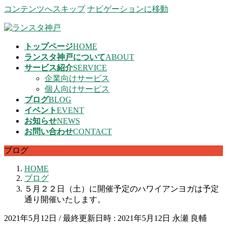
コンテンツへスキップ
ナビゲーションに移動
トップページ
HOME
ランスタ神戸について
ABOUT
サービス紹介
SERVICE
企業向けサービス
個人向けサービス
ブログ
BLOG
イベント
EVENT
お知らせ
NEWS
お問い合わせ
CONTACT
ブログ
HOME
ブログ
５月２２日（土）に開催予定のハワイアンヨガは予定
通り開催いたします。
2021年5月12日
/ 最終更新日時 :
2021年5月12日
永瀬 良輔