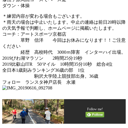
ダウン・体操
＊練習内容が変わる場合もございます。
＊雨天の場合は中止いたします。中止の連絡は前日20時以降
の天気予報で判断し、ホームページに掲載いたします。
コーチ：アートスポーツ京都店
草野 信洋 今回はお休みになります！！ご注意
ください
経歴 高校時代 3000ｍ障害 インターハイ出場。
2019びわ湖マラソン 2時間25分19秒
2019比叡山ITR 50マイル 10時間35分10秒 総合4位
全日本1歳刻みランキング36歳の部 1位
駒沢大学陸上競技部出身。36歳
フォロー ランスタ神戸店長 永瀬
Follow me!