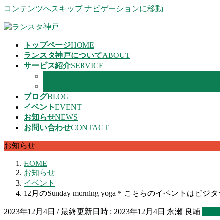
コンテンツへスキップ
ナビゲーションに移動
トップページ
HOME
ランスタ神戸について
ABOUT
サービス紹介
SERVICE
企業向けサービス
個人向けサービス
ブログ
BLOG
イベント
EVENT
お知らせ
NEWS
お問い合わせ
CONTACT
お知らせ
HOME
お知らせ
イベント
12月のSunday morning yoga＊こちらのイベントは
2023年12月4日
/ 最終更新日時 :
2023年12月4日
永瀬 良輔
イベ