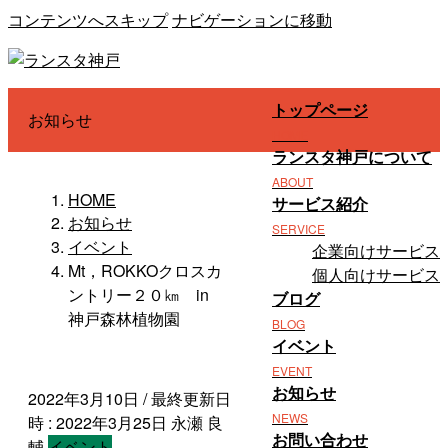
コンテンツへスキップ
ナビゲーションに移動
トップページ
お知らせ
HOME
ランスタ神戸について
ABOUT
HOME
サービス紹介
お知らせ
SERVICE
イベント
企業向けサービス
Mt，ROKKOクロスカ
個人向けサービス
ントリー２０㎞ in
ブログ
神戸森林植物園
BLOG
イベント
EVENT
お知らせ
2022年3月10日
/ 最終更新日
NEWS
時 :
2022年3月25日
永瀬 良
お問い合わせ
輔
イベント