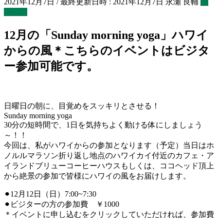
2021年12月7日
/ 最終更新日時 :
2021年12月7日
永瀬 良輔
イ
ベント
12月の「Sunday morning yoga」ハワイ
からの風＊こちらのイベントはビジタ
ー参加可能です。
日曜日の朝に、目覚めをスッキリとさせる！
Sunday morning yoga
30分の短時間で、1日を気持ちよく動ける体にしましょう
～！！
今回は、私がハワイからの参加となります（予定）当日はホ
ノルルマラソン折り返し地点のハワイカイ付近のカフェ・ア
イランドブリューコーヒーハウスもしくは、ココヘッド頂上
から絶景の参加で皆様にハワイの風をお届けします。
⚫︎12月12日（日）7:00~7:30
⚫︎ビジターの方の参加費 ￥1000
＊イベントに申し込むをクリックしていただければ、参加費