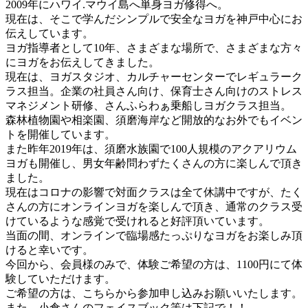
2009年にハワイ.マウイ島へ単身ヨガ修得へ。
現在は、そこで学んだシンプルで安全なヨガを神戸中心にお
伝えしています。
ヨガ指導者として10年、さまざまな場所で、さまざまな方々
にヨガをお伝えしてきました。
現在は、ヨガスタジオ、カルチャーセンターでレギュラーク
ラス担当。企業の社員さん向け、保育士さん向けのストレス
マネジメント研修、さんふらわぁ乗船しヨガクラス担当。
森林植物園や相楽園、須磨海岸など開放的なお外でもイベン
トを開催しています。
また昨年2019年は、須磨水族園で100人規模のアクアリウム
ヨガも開催し、男女年齢問わずたくさんの方に楽しんで頂き
ました。
現在はコロナの影響で対面クラスは全て休講中ですが、たく
さんの方にオンラインヨガを楽しんで頂き、通常のクラス受
けているような感覚で受けれると好評頂いています。
当面の間、オンラインで臨場感たっぷりなヨガをお楽しみ頂
けると幸いです。
今回から、会員様のみで、体験ご希望の方は、1100円にて体
験していただけます。
ご希望の方は、こちらから参加申し込みお願いいたします。
また、小倉さんのフェイスブック等は下記で！！