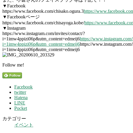
▼Facebook
https://www.facebook.com/chisako.ogura.3
https://www.facebook.com
▼Facebookページ
https://www.facebook.com/chisayoga.kobe/
https://www.facebook.co
▼Instagram
https://www.instagram.com/invites/contact/?
i=1imw4ppizi06p&utm_content=edmeij6
https://www.instagram.com/i
i=1imw4ppizi06p&utm_content=edmeij6
https://www.instagram.com/i
i=1imw4ppizi06p&utm_content=edmeij6
Follow me!
Facebook
twitter
Hatena
LINE
Pocket
カテゴリー
イベント