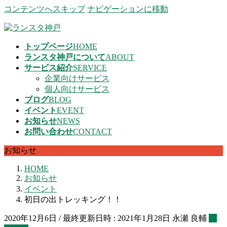
コンテンツへスキップ
ナビゲーションに移動
トップページ
HOME
ランスタ神戸について
ABOUT
サービス紹介
SERVICE
企業向けサービス
個人向けサービス
ブログ
BLOG
イベント
EVENT
お知らせ
NEWS
お問い合わせ
CONTACT
お知らせ
HOME
お知らせ
イベント
初日の出トレッキング！！
2020年12月6日
/ 最終更新日時 :
2021年1月28日
永瀬 良輔
イ