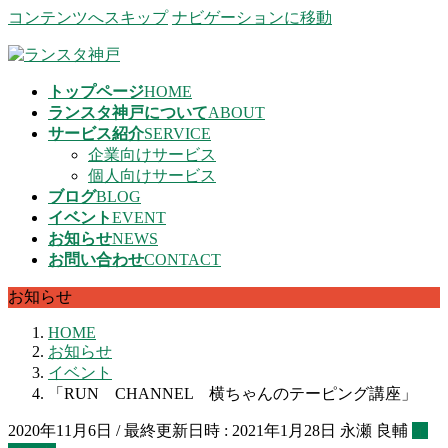
コンテンツへスキップ
ナビゲーションに移動
トップページ
HOME
ランスタ神戸について
ABOUT
サービス紹介
SERVICE
企業向けサービス
個人向けサービス
ブログ
BLOG
イベント
EVENT
お知らせ
NEWS
お問い合わせ
CONTACT
お知らせ
HOME
お知らせ
イベント
「RUN CHANNEL 横ちゃんのテーピング講座」
2020年11月6日
/ 最終更新日時 :
2021年1月28日
永瀬 良輔
イ