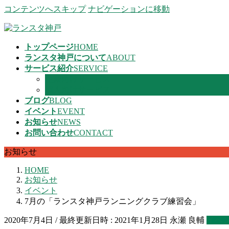
コンテンツへスキップ
ナビゲーションに移動
トップページ
HOME
ランスタ神戸について
ABOUT
サービス紹介
SERVICE
企業向けサービス
個人向けサービス
ブログ
BLOG
イベント
EVENT
お知らせ
NEWS
お問い合わせ
CONTACT
お知らせ
HOME
お知らせ
イベント
7月の「ランスタ神戸ランニングクラブ練習会」
2020年7月4日
/ 最終更新日時 :
2021年1月28日
永瀬 良輔
イベ