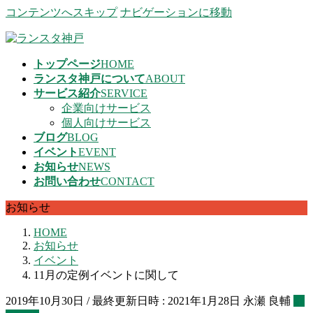
コンテンツへスキップ
ナビゲーションに移動
トップページ
HOME
ランスタ神戸について
ABOUT
サービス紹介
SERVICE
企業向けサービス
個人向けサービス
ブログ
BLOG
イベント
EVENT
お知らせ
NEWS
お問い合わせ
CONTACT
お知らせ
HOME
お知らせ
イベント
11月の定例イベントに関して
2019年10月30日
/ 最終更新日時 :
2021年1月28日
永瀬 良輔
イ