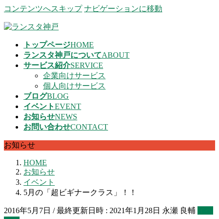
コンテンツへスキップ
ナビゲーションに移動
トップページ
HOME
ランスタ神戸について
ABOUT
サービス紹介
SERVICE
企業向けサービス
個人向けサービス
ブログ
BLOG
イベント
EVENT
お知らせ
NEWS
お問い合わせ
CONTACT
お知らせ
HOME
お知らせ
イベント
5月の「超ビギナークラス」！！
2016年5月7日
/ 最終更新日時 :
2021年1月28日
永瀬 良輔
イベ