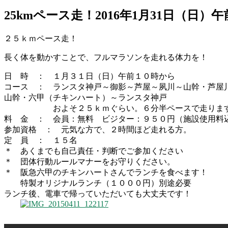
25kmペース走！2016年1月31日（日）午
２５ｋｍペース走！
長く体を動かすことで、フルマラソンを走れる体力を！
日 時 ： １月３１日（日）午前１０時から
コース ： ランスタ神戸～御影～芦屋～夙川～山幹・芦屋
山幹・六甲（チキンハート）～ランスタ神戸
およそ２５ｋｍぐらい。６分半ペースで走りま
料 金 ： 会員：無料 ビジター：９５０円（施設使用料
参加資格 ： 元気な方で、２時間ほど走れる方。
定 員 ： １５名
＊ あくまでも自己責任・判断でご参加ください
＊ 団体行動ルールマナーをお守りください。
＊ 阪急六甲のチキンハートさんでランチを食べます！
特製オリジナルランチ（１０００円）別途必要
ランチ後、電車で帰っていただいても大丈夫です！