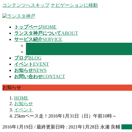
コンテンツへスキップ
ナビゲーションに移動
トップページ
HOME
ランスタ神戸について
ABOUT
サービス紹介
SERVICE
企業向けサービス
個人向けサービス
ブログ
BLOG
イベント
EVENT
お知らせ
NEWS
お問い合わせ
CONTACT
お知らせ
HOME
お知らせ
イベント
25kmペース走！2016年1月31日（日）午前10時～
2016年1月19日
/ 最終更新日時 :
2021年1月28日
永瀬 良輔
イベ