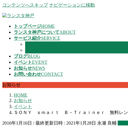
コンテンツへスキップ
ナビゲーションに移動
トップページ
HOME
ランスタ神戸について
ABOUT
サービス紹介
SERVICE
企業向けサービス
個人向けサービス
ブログ
BLOG
イベント
EVENT
お知らせ
NEWS
お問い合わせ
CONTACT
お知らせ
HOME
お知らせ
イベント
ＳＯＮＹ ｓｍａｒｔ Ｂ－Ｔｒａｉｎｅｒ 無料レン
2016年1月16日
/ 最終更新日時 :
2021年1月28日
永瀬 良輔
イベ