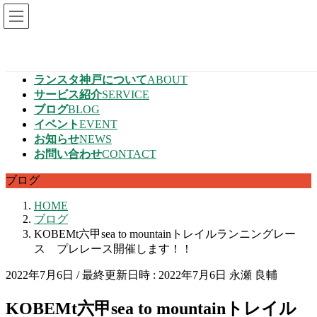
コンテンツへスキップ
ナビゲーションに移動
トップページ
HOME
ランスタ神戸について
ABOUT
サービス紹介
SERVICE
ブログ
BLOG
イベント
EVENT
お知らせ
NEWS
お問い合わせ
CONTACT
ブログ
HOME
ブログ
KOBEMt六甲sea to mountainトレイルランニングレー
ス プレレース開催します！！
2022年7月6日
/ 最終更新日時 :
2022年7月6日
永瀬 良輔
KOBEMt六甲sea to mountainトレイル