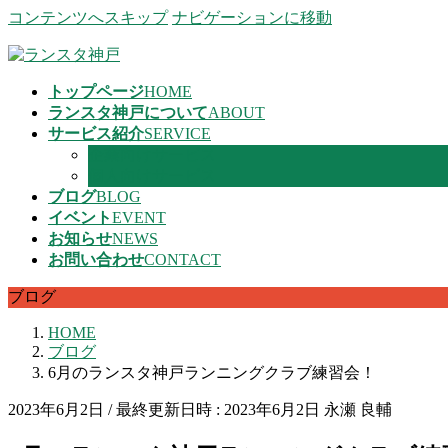
コンテンツへスキップ
ナビゲーションに移動
トップページ
HOME
ランスタ神戸について
ABOUT
サービス紹介
SERVICE
企業向けサービス
個人向けサービス
ブログ
BLOG
イベント
EVENT
お知らせ
NEWS
お問い合わせ
CONTACT
ブログ
HOME
ブログ
6月のランスタ神戸ランニングクラブ練習会！
2023年6月2日
/ 最終更新日時 :
2023年6月2日
永瀬 良輔