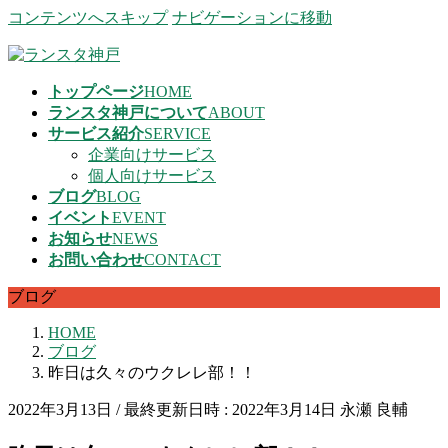
コンテンツへスキップ
ナビゲーションに移動
トップページ
HOME
ランスタ神戸について
ABOUT
サービス紹介
SERVICE
企業向けサービス
個人向けサービス
ブログ
BLOG
イベント
EVENT
お知らせ
NEWS
お問い合わせ
CONTACT
ブログ
HOME
ブログ
昨日は久々のウクレレ部！！
2022年3月13日
/ 最終更新日時 :
2022年3月14日
永瀬 良輔