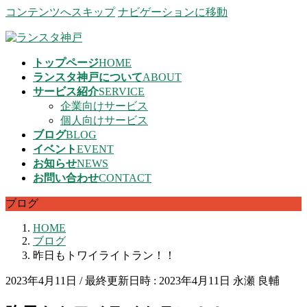
コンテンツへスキップ
ナビゲーションに移動
トップページ
HOME
ランスタ神戸について
ABOUT
サービス紹介
SERVICE
企業向けサービス
個人向けサービス
ブログ
BLOG
イベント
EVENT
お知らせ
NEWS
お問い合わせ
CONTACT
ブログ
HOME
ブログ
昨日もトワイライトラン！！
2023年4月11日
/ 最終更新日時 :
2023年4月11日
永瀬 良輔