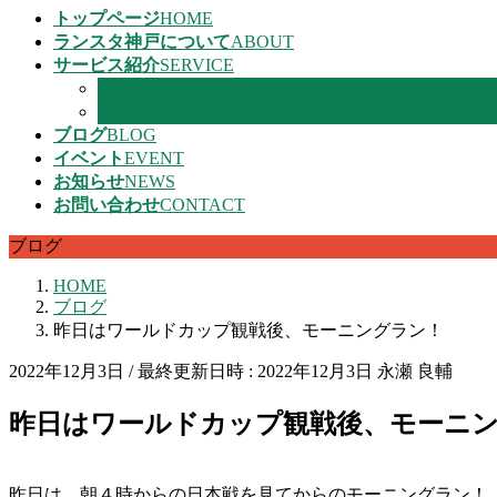
トップページ
HOME
ランスタ神戸について
ABOUT
サービス紹介
SERVICE
企業向けサービス
個人向けサービス
ブログ
BLOG
イベント
EVENT
お知らせ
NEWS
お問い合わせ
CONTACT
ブログ
HOME
ブログ
昨日はワールドカップ観戦後、モーニングラン！
2022年12月3日
/ 最終更新日時 :
2022年12月3日
永瀬 良輔
昨日はワールドカップ観戦後、モーニ
昨日は、朝４時からの日本戦を見てからのモーニングラン！