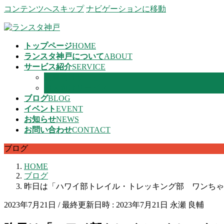
コンテンツへスキップ
ナビゲーションに移動
トップページ
HOME
ランスタ神戸について
ABOUT
サービス紹介
SERVICE
企業向けサービス
個人向けサービス
ブログ
BLOG
イベント
EVENT
お知らせ
NEWS
お問い合わせ
CONTACT
ブログ
HOME
ブログ
昨日は「ハワイ部トレイル・トレッキング部 ワンちゃ
2023年7月21日
/ 最終更新日時 :
2023年7月21日
永瀬 良輔