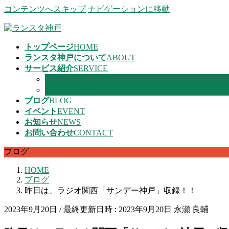
コンテンツへスキップ
ナビゲーションに移動
トップページ
HOME
ランスタ神戸について
ABOUT
サービス紹介
SERVICE
企業向けサービス
個人向けサービス
ブログ
BLOG
イベント
EVENT
お知らせ
NEWS
お問い合わせ
CONTACT
ブログ
HOME
ブログ
昨日は、ラジオ関西「サンデー神戸」収録！！
2023年9月20日
/ 最終更新日時 :
2023年9月20日
永瀬 良輔