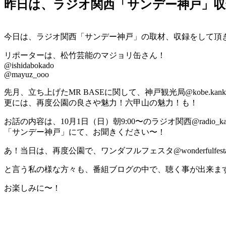
昨日は、ラジオ関西「サンデー神戸」収
今日は、ラジオ関西「サンデー神戸」の取材、収録をして頂
リポーターは、松竹芸能のマジョリ缶さん！
@ishidabokado
@mayuz_ooo
先月、立ち上げたMR BASEに関して、神戸観光局@kobe.k
更には、再度公園の良さや魅力！六甲山の魅力！も！
お話の内容は、10月1日（日）朝9:00〜のラジオ関西@radio_kansa
「サンデー神戸」にて、お聞きください〜！
あ！当日は、再度公園で、ワンダフルフェスタ@wonderfulf
と言う私の様な方々も、番組ブログの中で、聴く事が出来ま
お楽しみに〜！