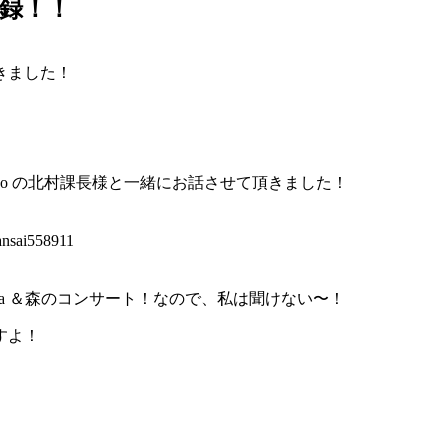
録！！
きました！
anko の北村課長様と一緒にお話させて頂きました！
i558911
esta ＆森のコンサート！なので、私は聞けない〜！
すよ！