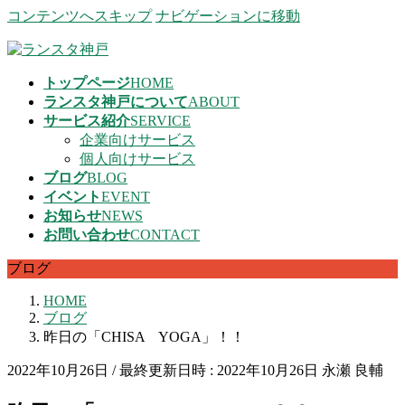
コンテンツへスキップ
ナビゲーションに移動
トップページ
HOME
ランスタ神戸について
ABOUT
サービス紹介
SERVICE
企業向けサービス
個人向けサービス
ブログ
BLOG
イベント
EVENT
お知らせ
NEWS
お問い合わせ
CONTACT
ブログ
HOME
ブログ
昨日の「CHISA YOGA」！！
2022年10月26日
/ 最終更新日時 :
2022年10月26日
永瀬 良輔