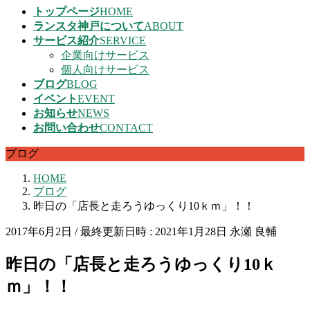
トップページ
HOME
ランスタ神戸について
ABOUT
サービス紹介
SERVICE
企業向けサービス
個人向けサービス
ブログ
BLOG
イベント
EVENT
お知らせ
NEWS
お問い合わせ
CONTACT
ブログ
HOME
ブログ
昨日の「店長と走ろうゆっくり10ｋｍ」！！
2017年6月2日
/ 最終更新日時 :
2021年1月28日
永瀬 良輔
昨日の「店長と走ろうゆっくり10ｋ
ｍ」！！