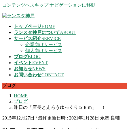
コンテンツへスキップ
ナビゲーションに移動
トップページ
HOME
ランスタ神戸について
ABOUT
サービス紹介
SERVICE
企業向けサービス
個人向けサービス
ブログ
BLOG
イベント
EVENT
お知らせ
NEWS
お問い合わせ
CONTACT
ブログ
HOME
ブログ
昨日の「店長と走ろうゆっくり５ｋｍ」！！
2015年12月27日
/ 最終更新日時 :
2021年1月28日
永瀬 良輔