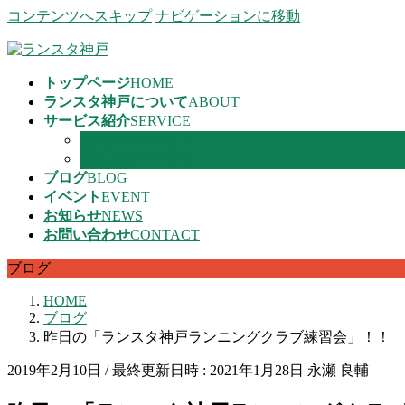
コンテンツへスキップ
ナビゲーションに移動
トップページ
HOME
ランスタ神戸について
ABOUT
サービス紹介
SERVICE
企業向けサービス
個人向けサービス
ブログ
BLOG
イベント
EVENT
お知らせ
NEWS
お問い合わせ
CONTACT
ブログ
HOME
ブログ
昨日の「ランスタ神戸ランニングクラブ練習会」！！
2019年2月10日
/ 最終更新日時 :
2021年1月28日
永瀬 良輔