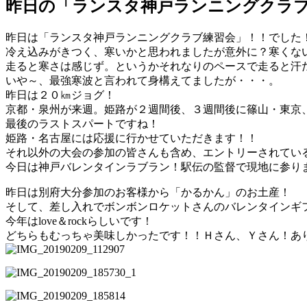
昨日の「ランスタ神戸ランニングクラ
昨日は「ランスタ神戸ランニングクラブ練習会」！！でした
冷え込みがきつく、寒いかと思われましたが意外に？寒くな
走ると寒さは感じず。というかそれなりのペースで走ると汗
いや～、最強寒波と言われて身構えてましたが・・・。
昨日は２０㎞ジョグ！
京都・泉州が来週。姫路が２週間後、３週間後に篠山・東京
最後のラストスパートですね！
姫路・名古屋には応援に行かせていただきます！！
それ以外の大会の参加の皆さんも含め、エントリーされてい
今日は神戸バレンタインラブラン！駅伝の監督で現地に参り
昨日は別府大分参加のお客様から「かるかん」のお土産！
そして、差し入れでボンボンロケットさんのバレンタインギ
今年はlove＆rockらしいです！
どちらもむっちゃ美味しかったです！！Ｈさん、Ｙさん！あ