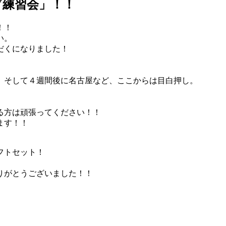
ブ練習会」！！
！！
い。
だくになりました！
、そして４週間後に名古屋など、ここからは目白押し。
る方は頑張ってください！！
ます！！
フトセット！
りがとうございました！！