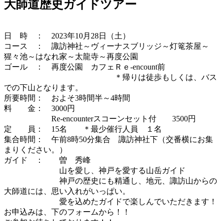
大師道歴史ガイドツアー
日 時 ： 2023年10月28日（土）
コース ： 諏訪神社～ヴィーナスブリッジ～灯篭茶屋～
猩々池～はなれ家～太龍寺～再度公園
ゴール ： 再度公園 カフェＲｅ-encount前
＊帰りは徒歩もしくは、バス
での下山となります。
所要時間： およそ3時間半～4時間
料 金： 3000円
Re-encounterスコーンセット付 3500円
定 員： 15名 ＊最少催行人員 １名
集合時間： 午前8時50分集合 諏訪神社下（交番横にお集
まりください。）
ガイド ： 曽 秀峰
山を愛し、神戸を愛する山岳ガイド
神戸の歴史にも精通し、地元、諏訪山からの
大師道には、思い入れがいっぱい。
愛を込めたガイドで楽しんでいただきます！
お申込みは、下のフォームから！！