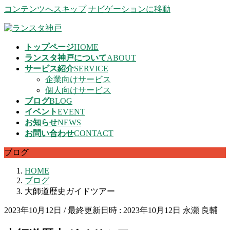
コンテンツへスキップ
ナビゲーションに移動
トップページ
HOME
ランスタ神戸について
ABOUT
サービス紹介
SERVICE
企業向けサービス
個人向けサービス
ブログ
BLOG
イベント
EVENT
お知らせ
NEWS
お問い合わせ
CONTACT
ブログ
HOME
ブログ
大師道歴史ガイドツアー
2023年10月12日
/ 最終更新日時 :
2023年10月12日
永瀬 良輔