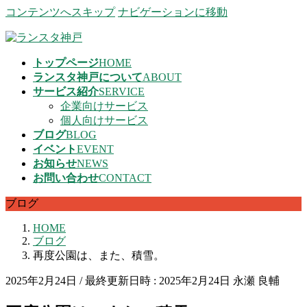
コンテンツへスキップ
ナビゲーションに移動
トップページ
HOME
ランスタ神戸について
ABOUT
サービス紹介
SERVICE
企業向けサービス
個人向けサービス
ブログ
BLOG
イベント
EVENT
お知らせ
NEWS
お問い合わせ
CONTACT
ブログ
HOME
ブログ
再度公園は、また、積雪。
2025年2月24日
/ 最終更新日時 :
2025年2月24日
永瀬 良輔