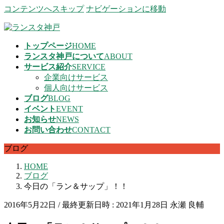
コンテンツへスキップ
ナビゲーションに移動
トップページ
HOME
ランスタ神戸について
ABOUT
サービス紹介
SERVICE
企業向けサービス
個人向けサービス
ブログ
BLOG
イベント
EVENT
お知らせ
NEWS
お問い合わせ
CONTACT
ブログ
HOME
ブログ
今日の「ラン＆サップ」！！
2016年5月22日
/ 最終更新日時 :
2021年1月28日
永瀬 良輔