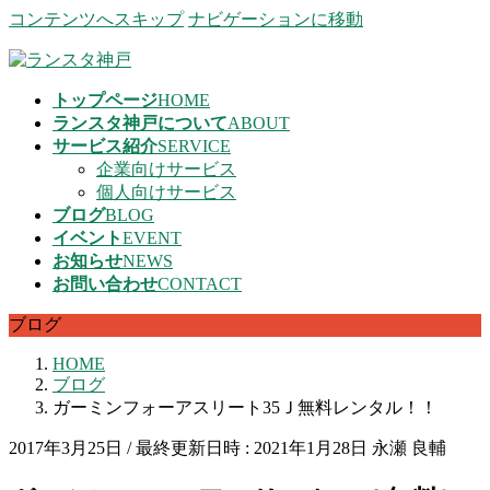
コンテンツへスキップ
ナビゲーションに移動
トップページ
HOME
ランスタ神戸について
ABOUT
サービス紹介
SERVICE
企業向けサービス
個人向けサービス
ブログ
BLOG
イベント
EVENT
お知らせ
NEWS
お問い合わせ
CONTACT
ブログ
HOME
ブログ
ガーミンフォーアスリート35Ｊ無料レンタル！！
2017年3月25日
/ 最終更新日時 :
2021年1月28日
永瀬 良輔