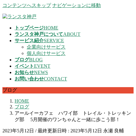
コンテンツへスキップ
ナビゲーションに移動
トップページ
HOME
ランスタ神戸について
ABOUT
サービス紹介
SERVICE
企業向けサービス
個人向けサービス
ブログ
BLOG
イベント
EVENT
お知らせ
NEWS
お問い合わせ
CONTACT
ブログ
HOME
ブログ
アールイーカフェ ハワイ部 トレイル・トレッキン
グ部 5月開催のワンちゃんと一緒に歩こう部！
2023年5月12日
/ 最終更新日時 :
2023年5月12日
永瀬 良輔