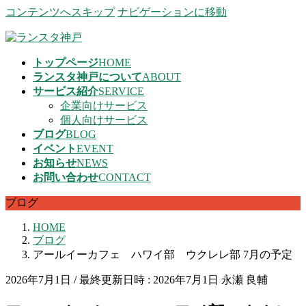
コンテンツへスキップ
ナビゲーションに移動
トップページ
HOME
ランスタ神戸について
ABOUT
サービス紹介
SERVICE
企業向けサービス
個人向けサービス
ブログ
BLOG
イベント
EVENT
お知らせ
NEWS
お問い合わせ
CONTACT
ブログ
HOME
ブログ
アールイーカフェ ハワイ部 ウクレレ部 7月の予定
2026年7月1日
/ 最終更新日時 :
2026年7月1日
永瀬 良輔