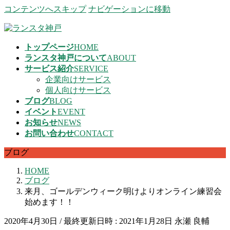
コンテンツへスキップ
ナビゲーションに移動
トップページ
HOME
ランスタ神戸について
ABOUT
サービス紹介
SERVICE
企業向けサービス
個人向けサービス
ブログ
BLOG
イベント
EVENT
お知らせ
NEWS
お問い合わせ
CONTACT
ブログ
HOME
ブログ
来月、ゴールデンウィーク明けよりオンライン練習会
始めます！！
2020年4月30日
/ 最終更新日時 :
2021年1月28日
永瀬 良輔