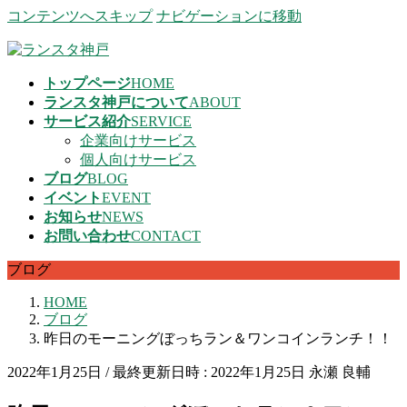
コンテンツへスキップ
ナビゲーションに移動
トップページ
HOME
ランスタ神戸について
ABOUT
サービス紹介
SERVICE
企業向けサービス
個人向けサービス
ブログ
BLOG
イベント
EVENT
お知らせ
NEWS
お問い合わせ
CONTACT
ブログ
HOME
ブログ
昨日のモーニングぼっちラン＆ワンコインランチ！！
2022年1月25日
/ 最終更新日時 :
2022年1月25日
永瀬 良輔